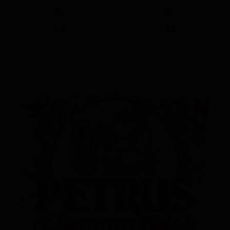
ABV
IBU
6.5
22