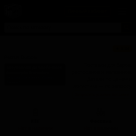
Личный кабинет
Петрус Дюббель
★ 3.34
Petrus Dubbel
Поставки для баров,
Броуверидж Де Брабандере
ресторанов и магазинов.
Brouwerij De Brabandere
Belgium (Harelbeke, Vlaams
Детали по ценам и
Gewest)
логистике — по запросу.
Стиль: Бельгийский
Запросить условия поставки
дюббель
КЕГ
Фасовка
Нет в наличии
Нет в наличии