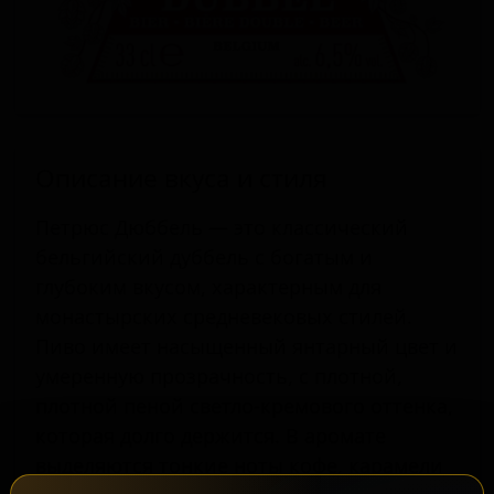
Описание вкуса и стиля
Петрюс Дюббель — это классический
бельгийский дуббель с богатым и
глубоким вкусом, характерным для
монастырских средневековых стилей.
Пиво имеет насыщенный янтарный цвет и
умеренную прозрачность, с плотной,
плотной пеной светло-кремового оттенка,
которая долго держится. В аромате
выделяются тонкие ноты кофе, карамели