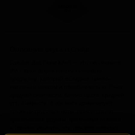
Описание вкуса и стиля
БрюДог Дед Пони Клаб — это сессионное
IPA с ярко выраженным хмелевым
профилем, который обладает светло-
янтарным цветом и прозрачностью. Пена
средней плотности, белого цвета, средней
устойчивости. В аромате доминируют
яркие цитрусовые ноты, присутствуют
тропические фрукты, цветочные оттенки
и пряные акценты, что придаёт напитку