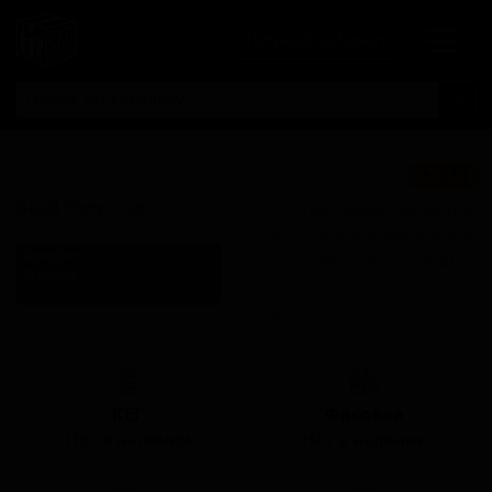
Личный кабинет
Дэд Пони Клаб
★ 3.53
Dead Pony Club
Поставки для баров,
ресторанов и магазинов.
БрюДог
Детали по ценам и
BrewDog
логистике — по запросу.
Scotland (Ellon, Aberdeenshire)
Запросить условия поставки
Стиль: Сессионный IPA
КЕГ
Фасовка
Нет в наличии
Нет в наличии