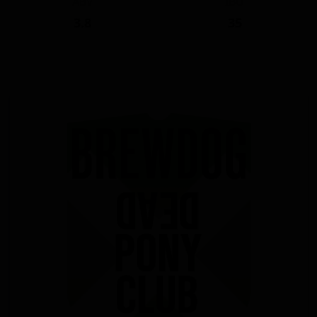
ABV
IBU
3.8
35