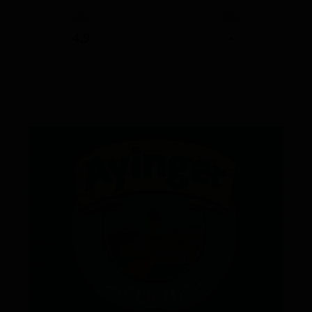
ABV
IBU
4.9
-