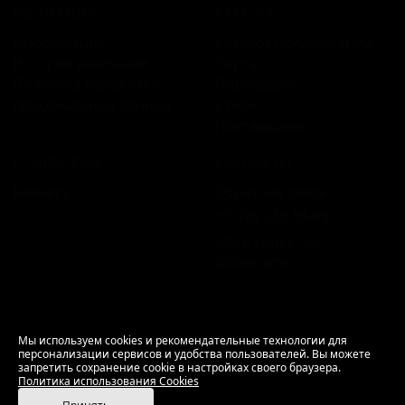
КОМПАНИЯ
КАТАЛОГ
Информация
Каталог предложений
История компании
Сорта
Политика обработки
Пивоварни
персональных данных
Стили
Поставщики
ПЛАТФОРМА
КОНТАКТЫ
Бизнесу
Обратная связь
+7 495 236‑99‑69
Мы в соцсетях:
ВКонтакте
18+ Продажа алкоголя только совершеннолетним.
Мы используем cookies и рекомендательные технологии для
персонализации сервисов и удобства пользователей. Вы можете
РусБир © 2006–2026.
запретить сохранение cookie в настройках своего браузера.
Используем cookies.
Политика использования
Политика использования Cookies
Cookies