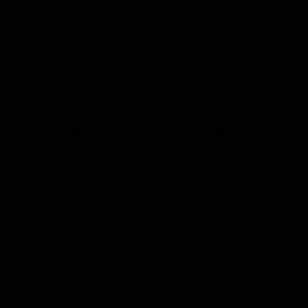
ВАРИАНТЫ ПОСТАВКИ ЛАГЕР ХЕЛЛЬ ДЛЯ
HORECA
Лагер Хелль доступно для поставок в заведения
формата бар, ресторан, паб и магазины
разливного пива. Форматы: кеги (30 л) и фасовка
(0.5 л). Конкретные условия и цены можно
уточнить у менеджера.
КЕГ 30 л — в наличии
Фасовка 0.5 л — нет
Запросить оптовый прайс
Разместить оптовое предложение
Розничные
Разместить