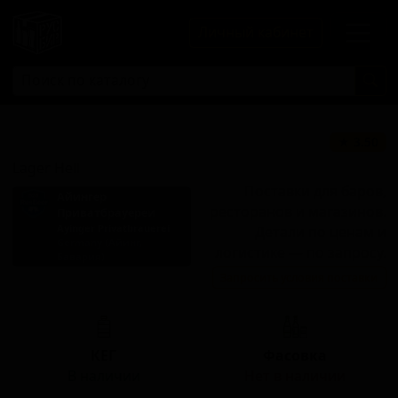
Личный кабинет
Лагер Хелль
★ 3.50
Lager Hell
Поставки для баров,
Айингер
ресторанов и магазинов.
Приватбрауереи
Ayinger Privatbrauerei
Детали по ценам и
Germany (Айинг,
логистике — по запросу.
Бавария)
Запросить условия поставки
Стиль: Хеллес
КЕГ
Фасовка
В наличии
Нет в наличии