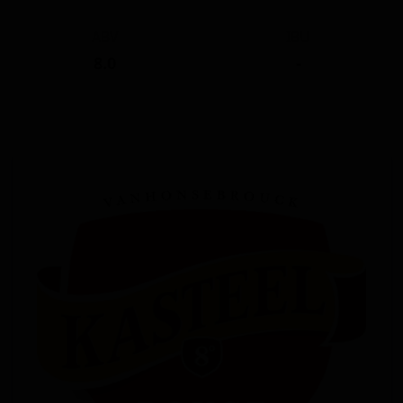
ABV
IBU
8.0
-