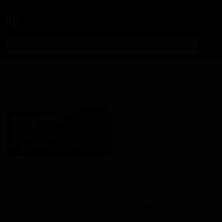
Личный кабинет
Кастель Руж
★ 3.59
Kasteel Rouge
Кастеел Броуверидж
Поставки для баров,
Ванхонсеброукк
ресторанов и магазинов.
Kasteel Brouwerij
Vanhonsebrouck
Детали по ценам и
Belgium (Izegem, Vlaams
логистике — по запросу.
Gewest)
Запросить условия поставки
Стиль: Фруктовое пиво
КЕГ
Фасовка
Нет в наличии
Нет в наличии