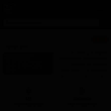
Личный кабинет
Чанг классик
★ 2.95
Chang Classic
Поставки для баров,
Саи Бевераге ПЛК
ресторанов и магазинов.
Thai Beverage PLC
Thailand (Krung Thep Maha
Детали по ценам и
Nakhon, Krung Thep Maha
логистике — по запросу.
Nakhon)
Запросить условия поставки
Стиль: Светлый лагер
КЕГ
Фасовка
Нет в наличии
Нет в наличии