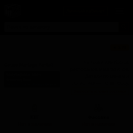
Личный кабинет
Гёзе Мариаж
★ 3.78
Парфе
Поставки для баров,
Geuze Mariage Parfait
ресторанов и магазинов.
Броуверидж Боон
Детали по ценам и
Brouwerij Boon
логистике — по запросу.
Belgium (Halle, Vlaams Gewest)
Запросить условия поставки
Стиль: Ламбик - Гёз
КЕГ
Фасовка
Нет в наличии
Нет в наличии