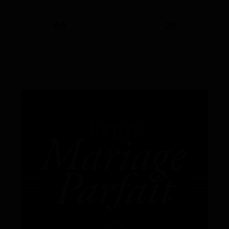
ABV
IBU
8.0
20