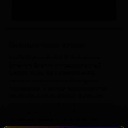
Описание вкуса и стиля
Geuze Mariage Parfait от пивоварни
Brouwerij Boon — это выдержанный
ламбик-стиль гёз с крепостью 8%.
Напиток светло-золотистого цвета,
прозрачный, с мягкой мелкопористой
пеной средней стойкости. В аромате
доминируют мягкие кисловатые ягодные
ноты, гармонирующие с ванильными
оттенками древесного дуба. Во вкусе
присутствует мягкая кислинка с