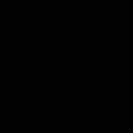
Запросить оптовый прайс
Разместить оптовое предложение
Розничные
Разместить
предложения наших
розничное
партнеров
предложение
РусБирШоп
В наличии
Цена
от 1 449 ₽