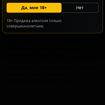
«смузи», для которого характерна
Да, мне 18+
Нет
насыщенная, густая текстура и
выраженный десертный профиль. Сорт
18+ Продажа алкоголя только
производится с использованием лактозы,
совершеннолетним.
кленового сиропа, корицы, ванильных
бобов и большого количества
клубничного пюре, что создаёт
гармоничный вкус, напоминающий
одноимённый десерт. Пиво
ориентировано на ценителей
современных экспериментальных сортов,
интересующихся фруктовыми и
десертными вариациями кислого эля.
Запросить оптовый прайс