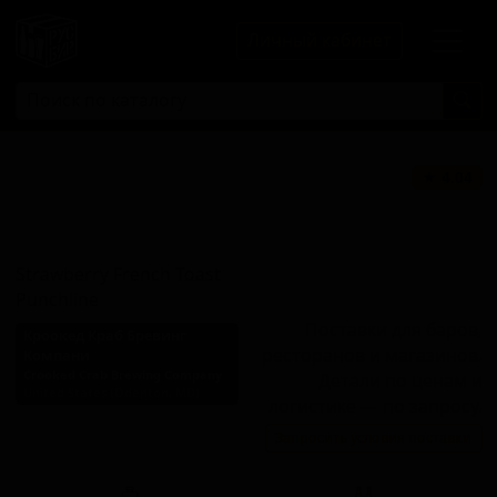
Личный кабинет
Строберри
★ 4.04
Френч Тоуст
Панчлайн
Strawberry French Toast
Punchline
Поставки для баров,
Кроокед Краб Бревинг
ресторанов и магазинов.
Компани
Crooked Crab Brewing Company
Детали по ценам и
United States (Odenton, MD)
логистике — по запросу.
Стиль: Сауэр смузи /
Запросить условия поставки
пейстри