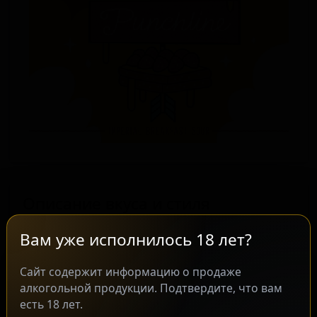
Описание вкуса и стиля
Crooked Crab Brewing Company из города
Вам уже исполнилось 18 лет?
Одентон, штат Мэриленд, США,
Сайт содержит информацию о продаже
представляет сорт Strawberry French Toast
алкогольной продукции. Подтвердите, что вам
Punchline в стиле пасти-сауэр. Это
есть 18 лет.
крафтовое пиво относится к подстилю