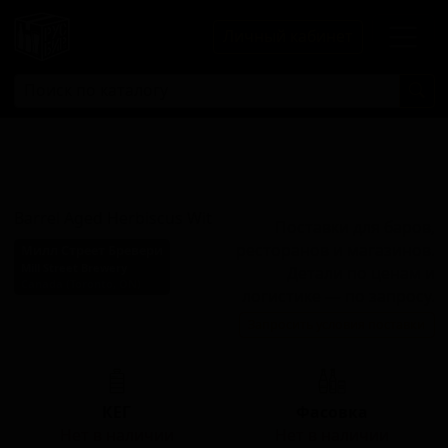
Личный кабинет
Баррел Эйджид
Хербискус Вит
Barrel Aged Herbiscus Wit
Поставки для баров,
ресторанов и магазинов.
Милл Стреет Бревери
Mill Street Brewery
Детали по ценам и
Canada (Toronto, ON)
логистике — по запросу.
Стиль: Пшеничное пиво -
Запросить условия поставки
Витбир / Бланш
КЕГ
Фасовка
Нет в наличии
Нет в наличии