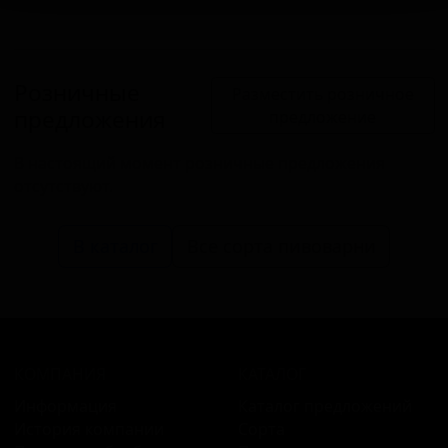
Розничные
Разместить розничное
предложения
предложение
В настоящий момент розничные предложения
отсутствуют.
В каталог
Все сорта пивоварни
КОМПАНИЯ
КАТАЛОГ
Информация
Каталог предложений
История компании
Сорта