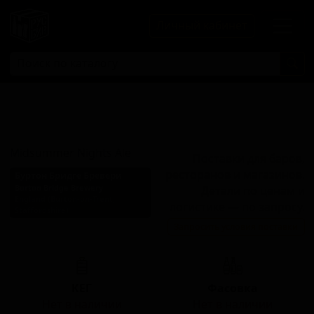
Личный кабинет
Мидсаммер
Найтс Эль
Midsummer Nights Ale
Поставки для баров,
ресторанов и магазинов.
Буртон Бридге Бревери
Burton Bridge Brewery
Детали по ценам и
England (Burton-on-Trent,
логистике — по запросу.
Staffordshire)
Запросить условия поставки
Стиль: Биттер сессионный
КЕГ
Фасовка
Нет в наличии
Нет в наличии