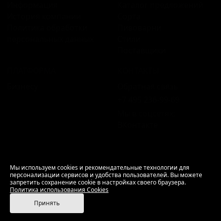
Информация
Каталог предложений
История компании
Сорта
Политика обработки
Пивоварни
персональных данных
Стили
Поставщики
ПЛАТФОРМА
КОНТАКТЫ
Бизнесу
Обратная связь
+7 495 236‑99‑69
Мы в соцсетях:
ВКонтакте
18+ Продажа алкоголя только совершеннолетним.
Мы используем cookies и рекомендательные технологии для
персонализации сервисов и удобства пользователей. Вы можете
РусБир © 2006–2026.
запретить сохранение cookie в настройках своего браузера.
Используем cookies.
Политика использования
Политика использования Cookies
Cookies
Принять