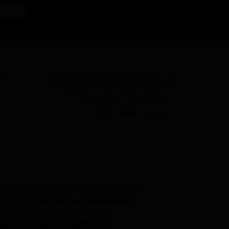
Личный кабинет
BU
Поставки для баров, ресторанов и
магазинов. Детали по ценам и
логистике — по запросу.
Запросить условия поставки
сположенная в Ньюкасл-апон-Тайн,
Straight Up Stout, выполненное в
т сорт представляет собой
 для него тёмным цветом и