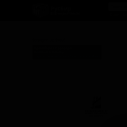
РусБир
B2B-маркетплейс
О нас
Ка
Стрейт Ап Стаут
Straight Up Stout
Бринкбурн Ст Бревери
Brinkburn St Brewery
England (Newcastle upon Tyne, Tyne and Wear)
Стиль: Английский стаут