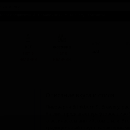
талог предложений
Справочники
Бизнесу
Контакты
ABV
I
КЕГ
Фасовка
5.0
-
Нет в
Нет в
наличии
наличии
Описание вкуса и стиля
Пивоварня Brinkburn St Brewery, ра
Англия, предлагает крафтовое пиво 
классическом английском стиле. Это
традиционный стаут с характерными