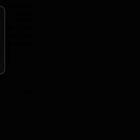
Пивоварня фокусируется на локальном
туры с современным подходом к
адает сбалансированным вкусом с
и лёгкой кофейной горчинкой, что
нителей классических английских элей.
ение
Разместить розничное предложение