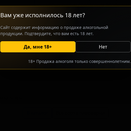
насыщенным солодовым профилем. 
рынке, сочетая проверенные рецеп
Вам уже исполнилось 18 лет?
крафтовому пивоварению. Пиво обл
нотами жареного солода, шоколада 
Сайт содержит информацию о продаже алкогольной
делает его хорошим выбором для це
продукции. Подтвердите, что вам есть 18 лет.
Да, мне 18+
Нет
росить оптовый прайс
Разместить оптовое предлож
18+ Продажа алкоголя только совершеннолетним.
тсутствуют.
В каталог
Все сорта пивоварни