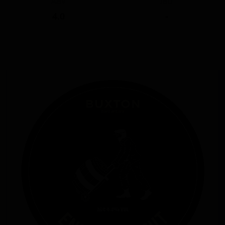
ABV
IBU
4.0
-