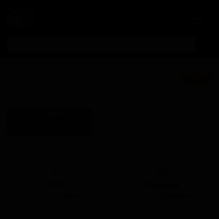
Личный кабинет
Инглиш Стаут
★ 3.58
English Stout
Поставки для баров,
ресторанов и магазинов.
Букстон Бревери
Детали по ценам и
Buxton Brewery
логистике — по запросу.
England (Buxton, Derbyshire)
Запросить условия поставки
Стиль: Английский стаут
КЕГ
Фасовка
Нет в наличии
Нет в наличии