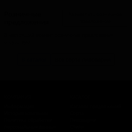
Розничные
Разместить розничное
предложения
предложение
В настоящий момент розничные предложения
отсутствуют.
В каталог
Все сорта пивоварни
КОМПАНИЯ
КАТАЛОГ
Информация
Каталог предложений
История компании
Сорта
Политика обработки
Пивоварни
персональных данных
Стили