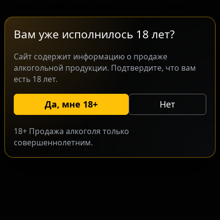
лагер в мексиканском стиле. Это пиво
сочетает классическую чистоту лагера с
освежающими цитрусовыми нотами. В его
Вам уже исполнилось 18 лет?
производстве используется натуральный
Сайт содержит информацию о продаже
сок лайма, что придает напитку яркий и
алкогольной продукции. Подтвердите, что вам
гармоничный вкусовой профиль. Сорт
есть 18 лет.
ориентирован на любителей легкого и
освежающего пива, ценящих
Да, мне 18+
Нет
нестандартные интерпретации
традиционных стилей.
18+ Продажа алкоголя только
совершеннолетним.
Запросить оптовый прайс
Разместить оптовое предложение