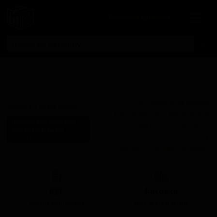
Личный кабинет
Мексикан Лайм
Лагер
Поставки для баров,
Mexican Lime Lager
ресторанов и магазинов.
Твистед Елк Бревери
Детали по ценам и
Twisted Elk Brewery
логистике — по запросу.
United States (Lake City, PA)
Запросить условия поставки
Стиль: Мексиканский лагер
КЕГ
Фасовка
Нет в наличии
Нет в наличии