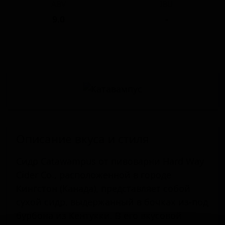
ABV
IBU
9.0
-
Описание вкуса и стиля
Сидр Catawampus от пивоварни Hard Way
Cider Co., расположенной в городе
Кингстон (Канада), представляет собой
сухой сидр, выдержанный в бочках из-под
бурбона из Кентукки. В его вкусовой