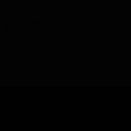
Розничные
Разместить розничное
предложения
предложение
В настоящий момент розничные предложения
отсутствуют.
В каталог
Все сорта пивоварни
КОМПАНИЯ
КАТАЛОГ
Информация
Каталог предложений
История компании
Сорта
Политика обработки
Пивоварни