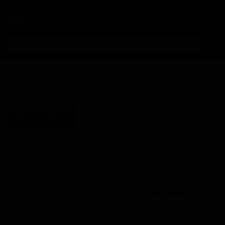
Личный кабинет
Катавампус
★ 3.67
Catawampus
Поставки для баров,
ресторанов и магазинов.
Хард Ваи Сидр Ко.
Hard Way Cider Co.
Детали по ценам и
Canada (Kingston, ON)
логистике — по запросу.
Стиль: Сидр с другими
Запросить условия поставки
фруктами
КЕГ
Фасовка
Нет в наличии
Нет в наличии