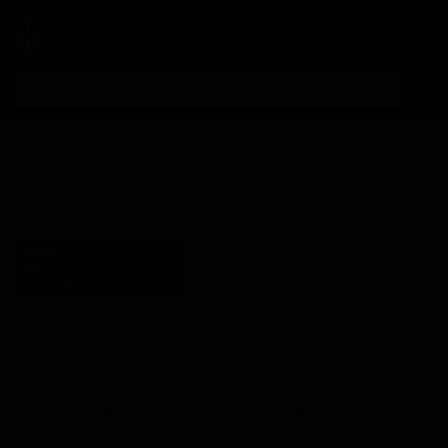
Личный кабинет
Оушеник Нью-
★ 3.29
Ингленд ИПА
Oceanic NEIPA
Поставки для баров,
ресторанов и магазинов.
Олви
Olvi
Детали по ценам и
Finland (Iisalmi, Pohjois-Savo)
логистике — по запросу.
Стиль: Нью-Ингленд IPA
Запросить условия поставки
(Хейзи IPA)
КЕГ
Фасовка
Нет в наличии
Нет в наличии