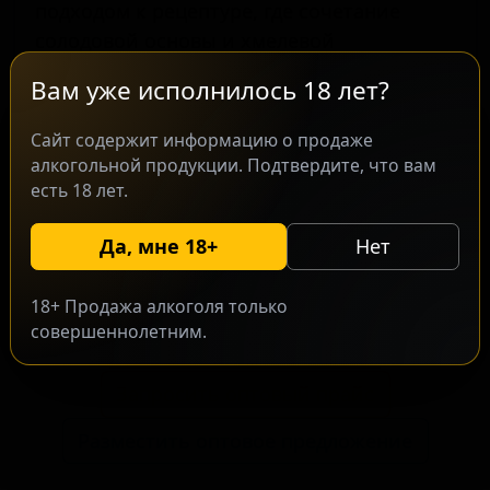
подходом к рецептуре, где сочетание
солодовой основы и хмелевой
составляющей создает сбалансированный
Вам уже исполнилось 18 лет?
вкус. Напиток ориентирован на ценителей
современных хмелевых сортов, ищущих
Сайт содержит информацию о продаже
образцы с выраженным ароматом.
алкогольной продукции. Подтвердите, что вам
Применение новозеландских хмелей
есть 18 лет.
Superdelic, Motueka и Nectaron
Да, мне 18+
Нет
обеспечивает интенсивный тропический
фруктовый профиль, что является
отличительной стороной данного сорта.
18+ Продажа алкоголя только
совершеннолетним.
Запросить оптовый прайс
Разместить оптовое предложение