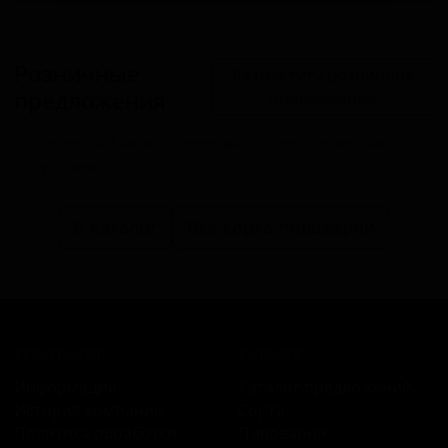
Розничные
Разместить розничное
предложения
предложение
В настоящий момент розничные предложения
отсутствуют.
В каталог
Все сорта пивоварни
КОМПАНИЯ
КАТАЛОГ
Информация
Каталог предложений
История компании
Сорта
Политика обработки
Пивоварни