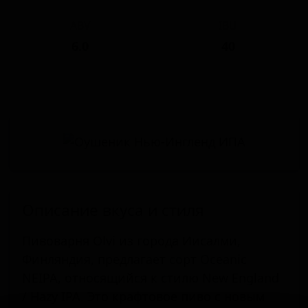
ABV
IBU
6.0
40
Описание вкуса и стиля
Пивоварня Olvi из города Иисалми,
Финляндия, предлагает сорт Oceanic
NEIPA, относящийся к стилю New England
/ Hazy IPA. Это крафтовое пиво с новым