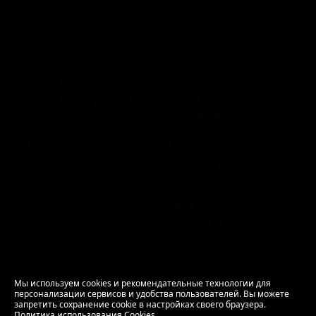
КОМПАНИЯ
КАТАЛОГ
Информация
Каталог предложений
История компании
Сорта
Политика обработки
Пивоварни
персональных данных
Стили
Поставщики
ПЛАТФОРМА
КОНТАКТЫ
Бизнесу
Обратная связь
+7 495 236‑99‑69
Мы в соцсетях:
ВКонтакте
18+ Продажа алкоголя только совершеннолетним.
Мы используем cookies и рекомендательные технологии для
персонализации сервисов и удобства пользователей. Вы можете
РусБир © 2006–2026.
запретить сохранение cookie в настройках своего браузера.
Используем cookies.
Политика использования
Политика использования Cookies