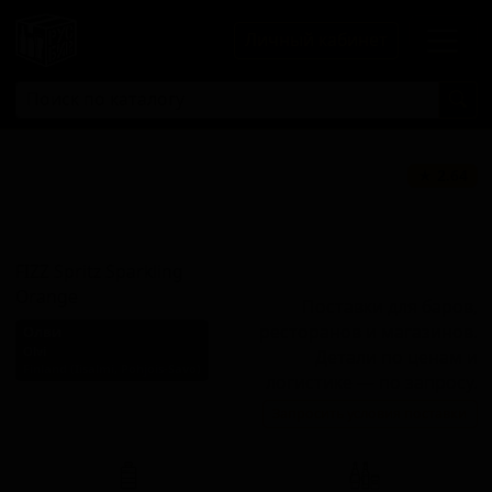
Личный кабинет
Физз Спритц
★ 2.64
Спарклинг
Оранж
FIZZ Spritz Sparkling
Orange
Поставки для баров,
ресторанов и магазинов.
Олви
Olvi
Детали по ценам и
Finland (Iisalmi, Pohjois-Savo)
логистике — по запросу.
Стиль: Сидр с другими
Запросить условия поставки
фруктами