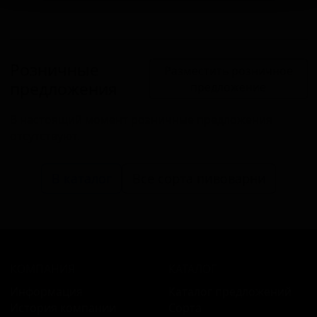
Розничные
Разместить розничное
предложения
предложение
В настоящий момент розничные предложения
отсутствуют.
В каталог
Все сорта пивоварни
КОМПАНИЯ
КАТАЛОГ
Информация
Каталог предложений
История компании
Сорта