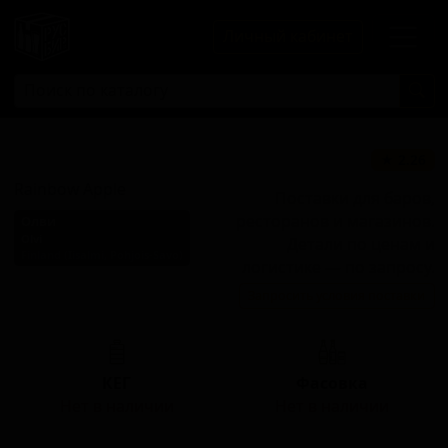
Личный кабинет
Рэинбоу Эппл
★ 2.26
Rainbow Apple
Поставки для баров,
ресторанов и магазинов.
Олви
Olvi
Детали по ценам и
Finland (Iisalmi, Pohjois-Savo)
логистике — по запросу.
Стиль: Традиционный сидр
Запросить условия поставки
/ Апфельвайн
КЕГ
Фасовка
Нет в наличии
Нет в наличии