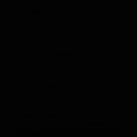
ABV
IBU
5.0
-
Описание вкуса и стиля
Rainbow Apple — сидр, произведенный
финской компанией Olvi, расположенной
в городе Ийсалми, область Похьойс-Саво.
Этот напиток относится к традиционному
стилю сидра, изготавливается на основе