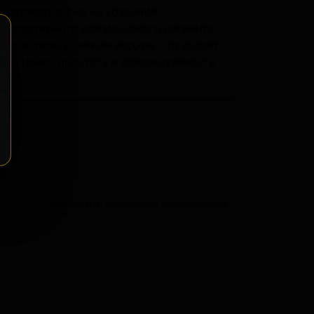
 сосредоточено на создании
 характерного для массового сегмента
качеством и легким вкусом, что делает
кто ценит простоту и предсказуемость
ение
Разместить розничное предложение