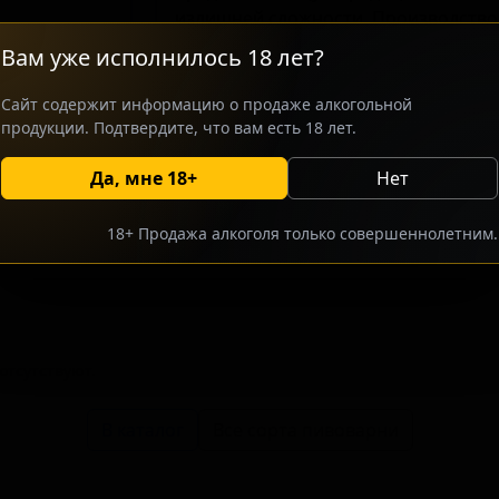
излишней сложности. Производство
доступного и освежающего напитка,
Вам уже исполнилось 18 лет?
рынка. Сорт отличается стабильным 
его повседневным выбором для тех, 
Сайт содержит информацию о продаже алкогольной
в пиве.
продукции. Подтвердите, что вам есть 18 лет.
Да, мне 18+
Нет
росить оптовый прайс
Разместить оптовое предлож
18+ Продажа алкоголя только совершеннолетним.
тсутствуют.
В каталог
Все сорта пивоварни