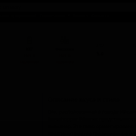
талог предложений
Справочники
Бизнесу
Контакты
ABV
I
КЕГ
Фасовка
5.0
-
Нет в
Нет в
наличии
наличии
Описание вкуса и стиля
Olvi, расположенная в городе Ийсал
Euroshopper Pilsener, представляющ
пильзнер. Это пиво ориентировано
предпочитающую традиционные и с