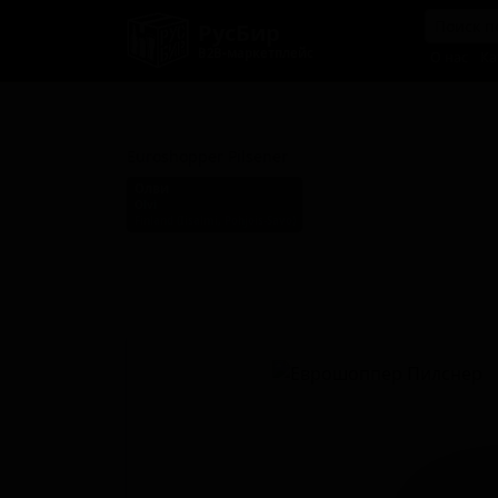
РусБир
B2B-маркетплейс
О нас
Ка
Еврошоппер Пилснер
Euroshopper Pilsener
Олви
Olvi
Finland (Iisalmi, Pohjois-Savo)
Стиль: Пильзнер - прочие