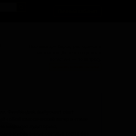
Личный кабинет
BU
Поставки для баров, ресторанов и
магазинов. Детали по ценам и
логистике — по запросу.
Запросить условия поставки
ми, Финляндия, выпускает сорт
ий собой классический лагер в стиле
 на широкую аудиторию,
балансированные светлые сорта без