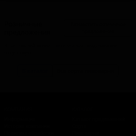
Розничные
Разместить розничное
предложения
предложение
В настоящий момент розничные предложения
отсутствуют.
В каталог
Все сорта пивоварни
КОМПАНИЯ
КАТАЛОГ
Информация
Каталог предложений
История компании
Сорта
Политика обработки
Пивоварни