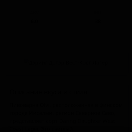
ABV
IBU
6.0
38
Описание вкуса и стиля
Пивоварня Olvi, расположенная в финском
городе Иисалми, регион Северное Саво,
представляет сорт Daring Daughter West
Coast Lager. Это светлый,