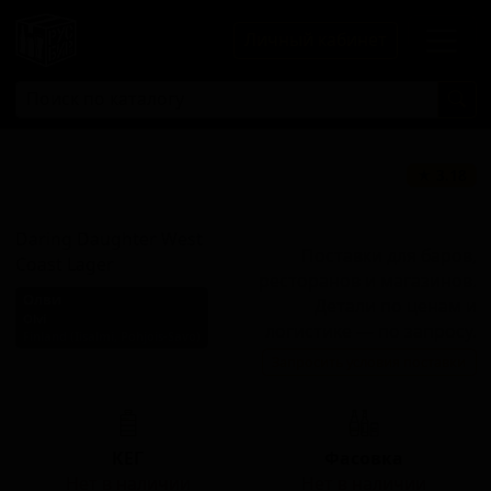
Личный кабинет
Дэринг Дотэр
★ 3.18
Вест-Кост Лагер
Daring Daughter West
Поставки для баров,
Coast Lager
ресторанов и магазинов.
Олви
Детали по ценам и
Olvi
логистике — по запросу.
Finland (Iisalmi, Pohjois-Savo)
Запросить условия поставки
Стиль: Светлый лагер
КЕГ
Фасовка
Нет в наличии
Нет в наличии