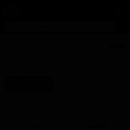
Личный кабинет
Строберриз энд
★ 3.88
Крим (2014)
Strawberries & Cream
(2014)
Поставки для баров,
ресторанов и магазинов.
Каскаде Бревинг
Cascade Brewing
Детали по ценам и
United States (Portland, OR)
логистике — по запросу.
Стиль: Американский
Запросить условия поставки
дикий эль
КЕГ
Фасовка