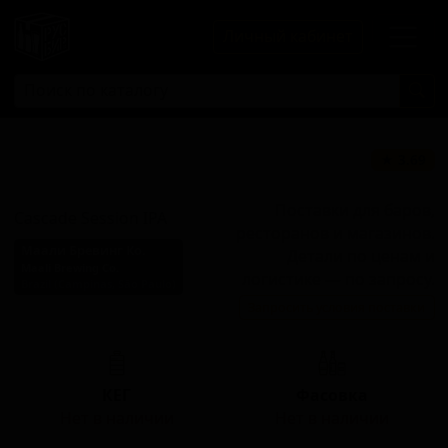
Личный кабинет
Каскейд Сэшн
★ 3.69
ИПА
Поставки для баров,
Cascade Session IPA
ресторанов и магазинов.
Маали Бревинг Ко.
Детали по ценам и
Maali Brewing Co.
логистике — по запросу.
Brazil (Campinas, São Paulo)
Запросить условия поставки
Стиль: Сессионный IPA
КЕГ
Фасовка
Нет в наличии
Нет в наличии