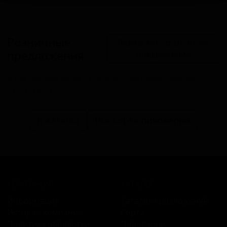
Розничные
Разместить розничное
предложения
предложение
В настоящий момент розничные предложения
отсутствуют.
В каталог
Все сорта пивоварни
КОМПАНИЯ
КАТАЛОГ
Информация
Каталог предложений
История компании
Сорта
Политика обработки
Пивоварни