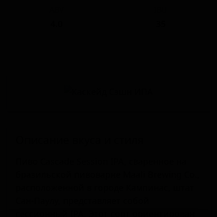
ABV
IBU
4.0
35
Описание вкуса и стиля
Пиво Cascade Session IPA, сваренное на
бразильской пивоварне Maali Brewing Co.,
расположенной в городе Кампинас, штат
Сан-Паулу, представляет собой
сессионный IPA. Этот сорт ориентирован