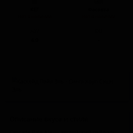
КЕГ
Фасовка
Нет в наличии
Нет в наличии
ABV
IBU
4.0
-
Описание вкуса и стиля
Cascade Pale Ale — английский пэйл-эль,