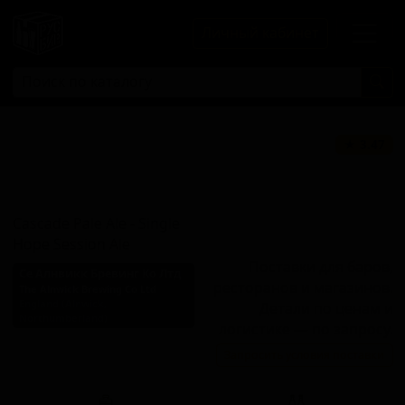
Личный кабинет
Каскейд Пэйл
★ 3.47
Эль - Сингл Хоуп
Сэшн Эль
Cascade Pale Ale - Single
Hope Session Ale
Поставки для баров,
Се Алнвикк Бревинг Ко Лтд
ресторанов и магазинов.
The Alnwick Brewing Co Ltd
England (Alnwick,
Детали по ценам и
Northumberland)
логистике — по запросу.
Стиль: Пейл-эль
Запросить условия поставки
английский