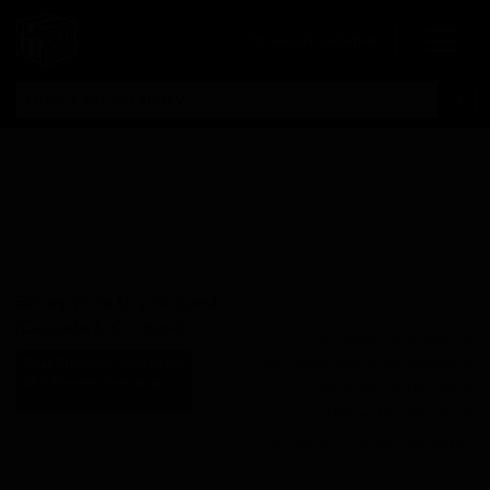
Личный кабинет
Барли Вайн
Драй Хоппед
(Каскейд энд
Чинук)
Barley Wine Dry Hopped
(Cascade & Chinook)
Поставки для баров,
ресторанов и магазинов.
БАД Бревинг Компани
BAD Brewing Company
Детали по ценам и
United States (Mason, MI)
логистике — по запросу.
Стиль: Ячменное вино -
Запросить условия поставки
прочие