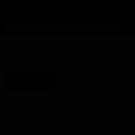
Личный кабинет
Каскейд Кофе
Блонд Эль
Cascade Coffee Blonde Ale
Поставки для баров,
ресторанов и магазинов.
Каскаде Бревинг
Cascade Brewing
Детали по ценам и
United States (Portland, OR)
логистике — по запросу.
Стиль: Американский пейл-
Запросить условия поставки
эль
КЕГ
Фасовка
Нет в наличии
Нет в наличии