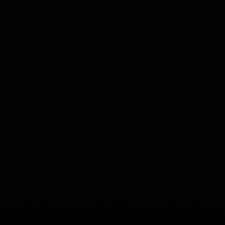
ABV
IBU
6.0
20
Описание вкуса и стиля
Cascade Coffee Blonde Ale — это
американский пэйл-эль, сваренный
пивоварней Cascade Brewing в Портленде,
штат Орегон. Напиток сочетает