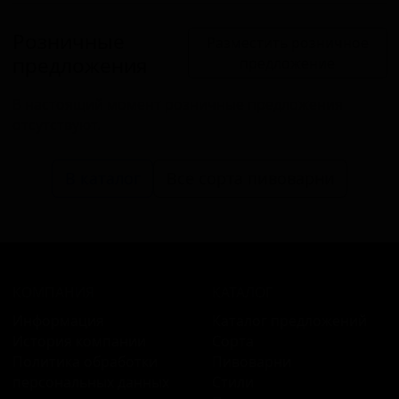
Розничные
Разместить розничное
предложения
предложение
В настоящий момент розничные предложения
отсутствуют.
В каталог
Все сорта пивоварни
КОМПАНИЯ
КАТАЛОГ
Информация
Каталог предложений
История компании
Сорта
Политика обработки
Пивоварни
персональных данных
Стили