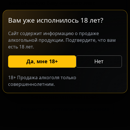
классическую базу светлого эля с
добавлением кофе, что придаёт ему
плотный кофейный профиль с нотами
Вам уже исполнилось 18 лет?
карамели. Пиво ориентировано на
Сайт содержит информацию о продаже
ценителей крафтовых сортов, которые
алкогольной продукции. Подтвердите, что вам
ищут нестандартные интерпретации
есть 18 лет.
привычных стилей. Спокойное сочетание
солодовой сладости и кофейной горечи
Да, мне 18+
Нет
создаёт сбалансированный вкус,
характерный для данной линейки.
18+ Продажа алкоголя только
совершеннолетним.
Запросить оптовый прайс
Разместить оптовое предложение