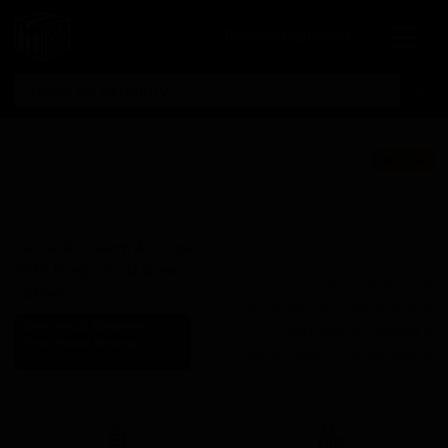
Личный кабинет
Каскейд Крим
★ 3.60
Эль Кэск С Фуего
Колд Брю Кофе
Cascade Cream Ale Cask
With Fuego Cold Brew
Поставки для баров,
Coffee
ресторанов и магазинов.
Трее Хеадс Бревинг
Детали по ценам и
Three Heads Brewing
логистике — по запросу.
United States (Rochester, NY)
Запросить условия поставки
Стиль: Кремовый эль