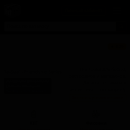
Личный кабинет
Та-Да! -
★ 4.20
Френдшип
Серис
Поставки для баров,
Ta-Daa! - Friendship Series
ресторанов и магазинов.
Линдхеим Øлкомпани
Детали по ценам и
Lindheim Ølkompani
логистике — по запросу.
Norway (Gvarv, Telemark)
Запросить условия поставки
Стиль: Дикое пиво - прочие
КЕГ
Фасовка
Нет в наличии
Нет в наличии