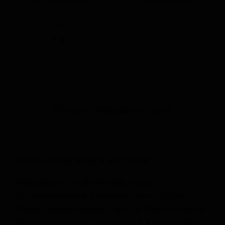
ABV
IBU
7.0
-
Описание вкуса и стиля
Пивоварня Lindheim Ølkompani,
расположенная в норвежском городе
Гварв, представляет сорт Ta-Daa! из серии
Friendship Series, созданный в стиле Wild