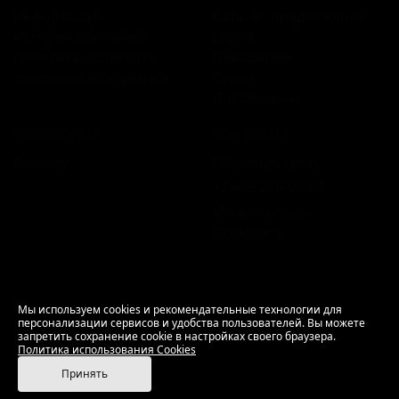
Информация
Каталог предложений
История компании
Сорта
Политика обработки
Пивоварни
персональных данных
Стили
Поставщики
ПЛАТФОРМА
КОНТАКТЫ
Бизнесу
Обратная связь
+7 495 236‑99‑69
Мы в соцсетях:
ВКонтакте
18+ Продажа алкоголя только совершеннолетним.
Мы используем cookies и рекомендательные технологии для
персонализации сервисов и удобства пользователей. Вы можете
РусБир © 2006–2026.
запретить сохранение cookie в настройках своего браузера.
Используем cookies.
Политика использования
Политика использования Cookies
Cookies
Принять