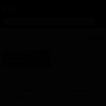
Личный кабинет
Текстура
★ 4.09
Texture
Поставки для баров,
ресторанов и магазинов.
Трее Хоусе Бревинг
Компани
Детали по ценам и
Tree House Brewing Company
логистике — по запросу.
United States (Charlton, MA)
Запросить условия поставки
Стиль: Пильзнер - прочие
КЕГ
Фасовка
Нет в наличии
Нет в наличии