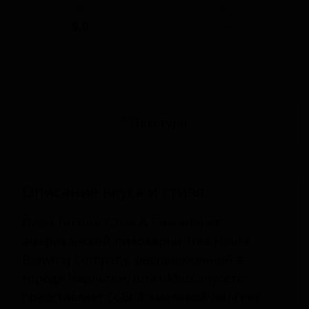
ABV
IBU
5.0
-
Описание вкуса и стиля
Пиво Texture (Citra & Cascade) от
американской пивоварни Tree House
Brewing Company, расположенной в
городе Чарльтон, штат Массачусетс,
представляет собой хмелевой пилснер.