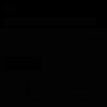
Личный кабинет
Каскадиа Шейл
★ 3.61
Эль
Поставки для баров,
Cascadia Shale Ale
ресторанов и магазинов.
НВ Пеакс Бревери
Детали по ценам и
NW Peaks Brewery
логистике — по запросу.
United States (Seattle, WA)
Запросить условия поставки
Стиль: Чёрный IPA
КЕГ
Фасовка
Нет в наличии
Нет в наличии