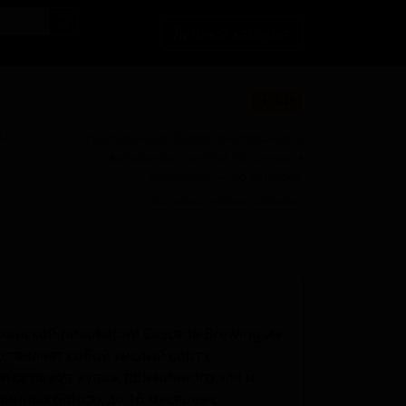
Личный кабинет
★ 4.25
BU
Поставки для баров, ресторанов и
магазинов. Детали по ценам и
логистике — по запросу.
Запросить условия поставки
иканской пивоварни Cascade Brewing из
ставляет собой кислый сорт с
итка лежит купаж пшеничного эля и
винных бочках до 16 месяцев с