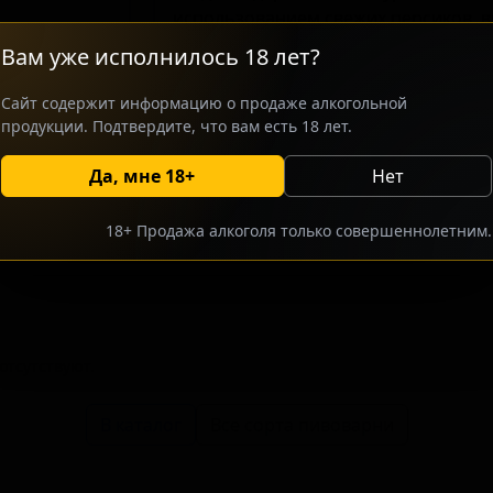
использованием свежих персиков, 
Этот проект ориентирован на ценит
Вам уже исполнилось 18 лет?
многослойные сорта с выдержкой в б
сочетанием спелых персиков и теплы
Сайт содержит информацию о продаже алкогольной
легкой солодовой сладостью.
продукции. Подтвердите, что вам есть 18 лет.
Да, мне 18+
Нет
росить оптовый прайс
Разместить оптовое предлож
18+ Продажа алкоголя только совершеннолетним.
тсутствуют.
В каталог
Все сорта пивоварни