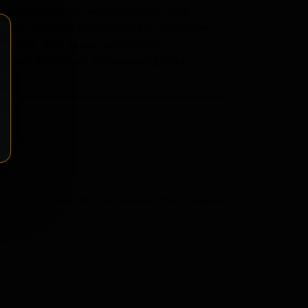
выращенных на северо-западе США.
елей, которые предпочитают сложные и
очках. Вкус характеризуется
х нот бурбона с оттенками дуба и
ение
Разместить розничное предложение