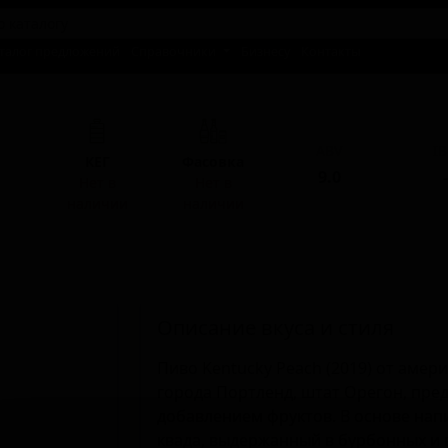
талог предложений
Справочники
Бизнесу
Контакты
ABV
I
КЕГ
Фасовка
9.0
-
Нет в
Нет в
наличии
наличии
Описание вкуса и стиля
Пиво Kentucky Peach (2019) от амер
города Портленд, штат Орегон, пред
добавлением фруктов. В основе нап
квада, выдержанный в бурбонных и 