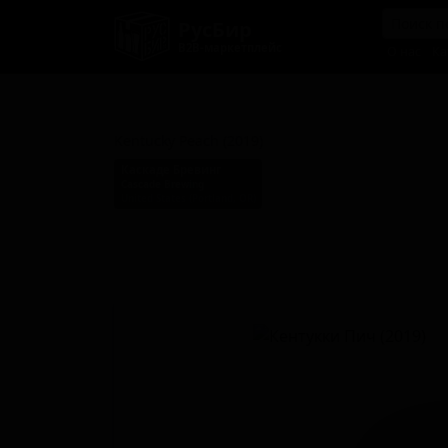
РусБир
B2B-маркетплейс
О нас
Ка
Кентукки Пич (2019)
Kentucky Peach (2019)
Каскаде Бревинг
Cascade Brewing
United States (Portland, OR)
Стиль: Фруктовый кислый эль