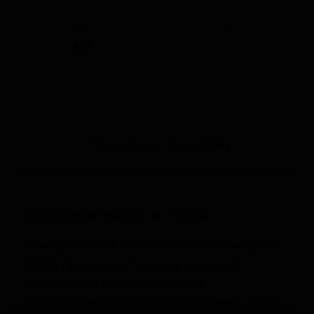
ABV
IBU
5.0
-
Описание вкуса и стиля
Фландрийский кислый эль Blackberry Ale
(2008) производится американской
пивоварней Cascade Brewing,
расположенной в городе Портленд, штат