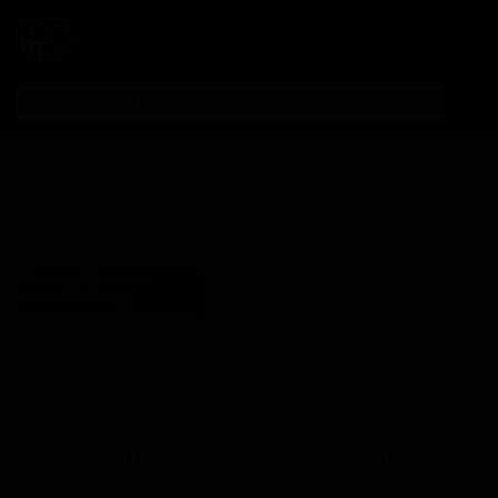
Личный кабинет
Блэкберри Эль
(2008)
Blackberry Ale (2008)
Поставки для баров,
ресторанов и магазинов.
Каскаде Бревинг
Cascade Brewing
Детали по ценам и
United States (Portland, OR)
логистике — по запросу.
Стиль: Фландрский старый
Запросить условия поставки
коричневый эль
КЕГ
Фасовка
Нет в наличии
Нет в наличии