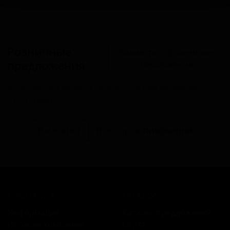
Розничные
Разместить розничное
предложения
предложение
В настоящий момент розничные предложения
отсутствуют.
В каталог
Все сорта пивоварни
КОМПАНИЯ
КАТАЛОГ
Информация
Каталог предложений
История компании
Сорта