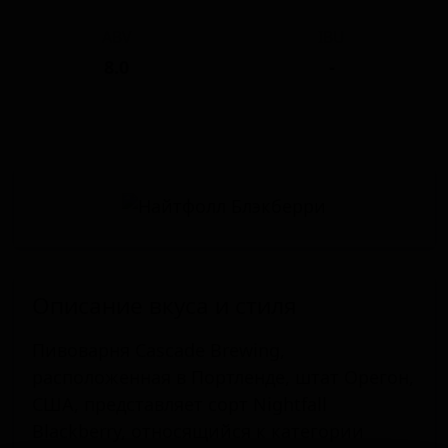
ABV
IBU
8.0
-
Описание вкуса и стиля
Пивоварня Cascade Brewing,
расположенная в Портленде, штат Орегон,
США, представляет сорт Nightfall
Blackberry, относящийся к категории