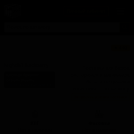
Личный кабинет
Найтфолл
★ 4.02
Блэкберри
Nightfall Blackberry
Поставки для баров,
ресторанов и магазинов.
Каскаде Бревинг
Cascade Brewing
Детали по ценам и
United States (Portland, OR)
логистике — по запросу.
Стиль: Американский
Запросить условия поставки
дикий эль
КЕГ
Фасовка
Нет в наличии
Нет в наличии