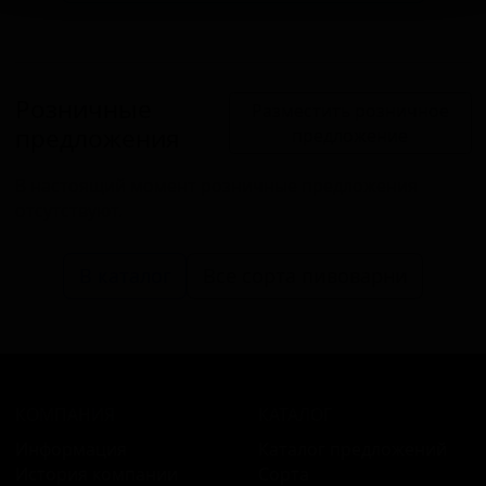
Розничные
Разместить розничное
предложения
предложение
В настоящий момент розничные предложения
отсутствуют.
В каталог
Все сорта пивоварни
КОМПАНИЯ
КАТАЛОГ
Информация
Каталог предложений
История компании
Сорта