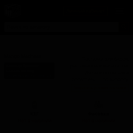
Личный кабинет
Манго Мэднесс
Mango Madness
Поставки для баров,
ресторанов и магазинов.
Каскаде Бревинг
Cascade Brewing
Детали по ценам и
United States (Portland, OR)
логистике — по запросу.
Стиль: Американский
Запросить условия поставки
дикий эль
КЕГ
Фасовка
Нет в наличии
Нет в наличии