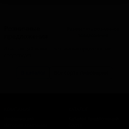
Розничные
Разместить розничное
предложения
предложение
В настоящий момент розничные предложения
отсутствуют.
В каталог
Все сорта пивоварни
КОМПАНИЯ
КАТАЛОГ
Информация
Каталог предложений
История компании
Сорта