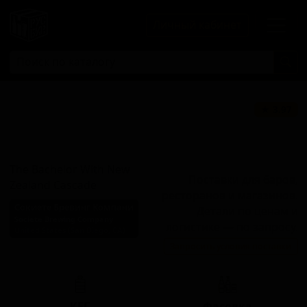
Личный кабинет
Бэчелор Уит
★ 3.97
Нью Зиланд
Каскейд
The Bachelor With New
Поставки для баров,
Zealand Cascade
ресторанов и магазинов.
Сокиете Бревинг Компани
Детали по ценам и
Societe Brewing Company
логистике — по запросу.
United States (San Diego, CA)
Запросить условия поставки
Стиль: Американский IPA
КЕГ
Фасовка