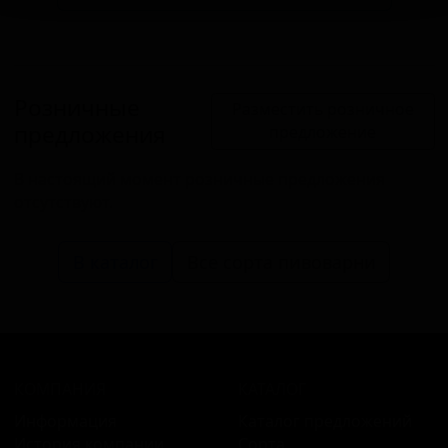
Розничные
Разместить розничное
предложения
предложение
В настоящий момент розничные предложения
отсутствуют.
В каталог
Все сорта пивоварни
КОМПАНИЯ
КАТАЛОГ
Информация
Каталог предложений
История компании
Сорта