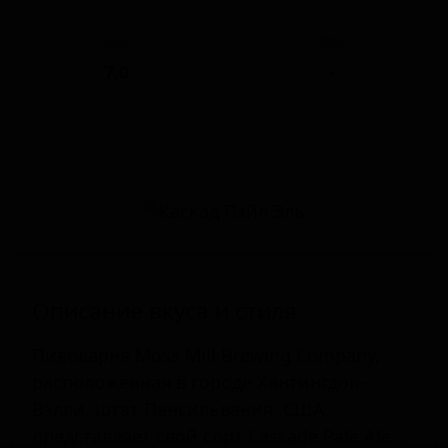
ABV
IBU
7.0
-
Описание вкуса и стиля
Пивоварня Moss Mill Brewing Company,
расположенная в городе Хантингдон-
Вэлли, штат Пенсильвания, США,
представляет свой сорт Cascade Pale Ale.