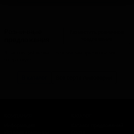
Розничные
Разместить розничное
предложения
предложение
В настоящий момент розничные предложения
отсутствуют.
В каталог
Все сорта пивоварни
КОМПАНИЯ
КАТАЛОГ
Информация
Каталог предложений
История компании
Сорта