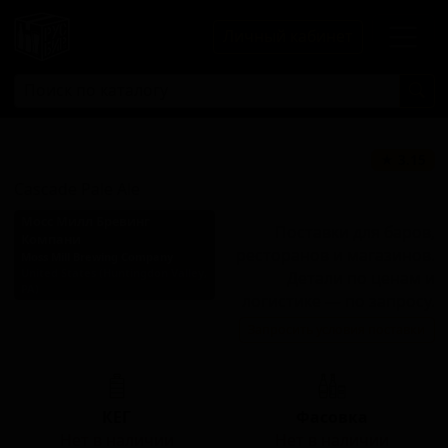
Личный кабинет
Каскад Пэйл Эль
★ 3.15
Cascade Pale Ale
Мосс Милл Бревинг
Поставки для баров,
Компани
ресторанов и магазинов.
Moss Mill Brewing Company
United States (Huntingdon Valley,
Детали по ценам и
PA)
логистике — по запросу.
Стиль: Американский пейл-
Запросить условия поставки
эль
КЕГ
Фасовка
Нет в наличии
Нет в наличии