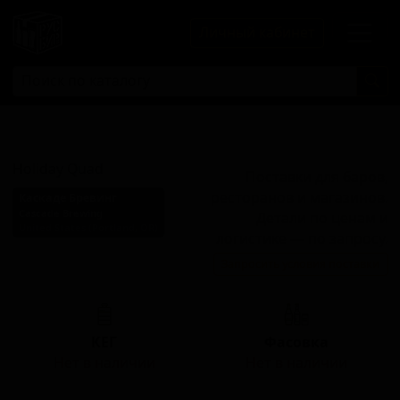
Личный кабинет
Холидей Квад
Holiday Quad
Поставки для баров,
ресторанов и магазинов.
Каскаде Бревинг
Cascade Brewing
Детали по ценам и
United States (Portland, OR)
логистике — по запросу.
Стиль: Кислое пиво -
Запросить условия поставки
прочие
КЕГ
Фасовка
Нет в наличии
Нет в наличии