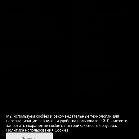
КОМПАНИЯ
КАТАЛОГ
Информация
Каталог предложений
История компании
Сорта
Политика обработки
Пивоварни
персональных данных
Стили
Поставщики
ПЛАТФОРМА
КОНТАКТЫ
Бизнесу
Обратная связь
+7 495 236‑99‑69
Мы в соцсетях:
ВКонтакте
18+ Продажа алкоголя только совершеннолетним.
Мы используем cookies и рекомендательные технологии для
персонализации сервисов и удобства пользователей. Вы можете
РусБир © 2006–2026.
запретить сохранение cookie в настройках своего браузера.
Используем cookies.
Политика использования
Политика использования Cookies
Cookies
Принять