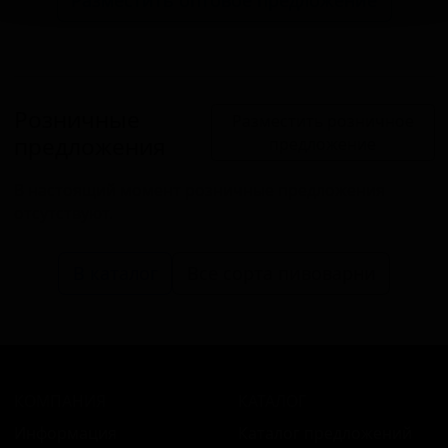
Разместить оптовое предложение
Розничные
Разместить розничное
предложения
предложение
В настоящий момент розничные предложения
отсутствуют.
В каталог
Все сорта пивоварни
КОМПАНИЯ
КАТАЛОГ
Информация
Каталог предложений