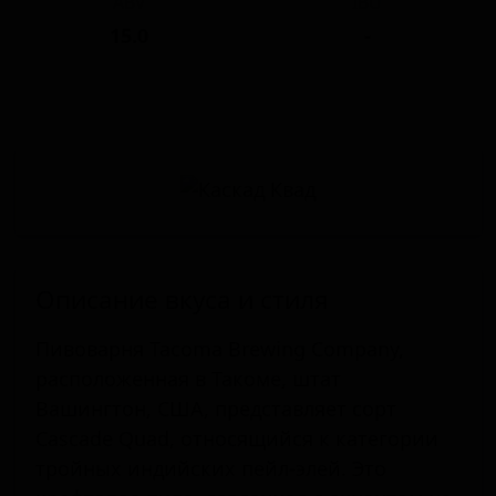
ABV
IBU
15.0
-
Описание вкуса и стиля
Пивоварня Tacoma Brewing Company,
расположенная в Такоме, штат
Вашингтон, США, представляет сорт
Cascade Quad, относящийся к категории
тройных индийских пейл-элей. Это