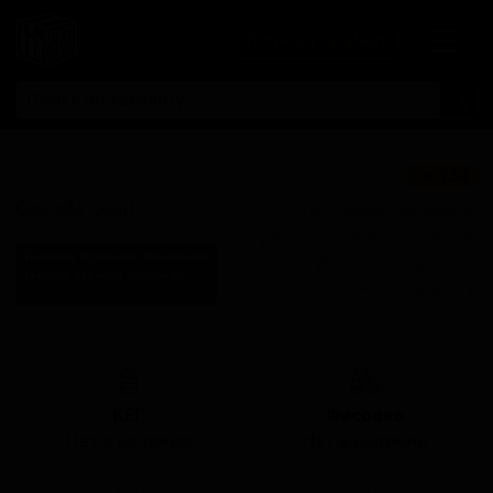
Личный кабинет
Каскад Квад
★ 3.54
Cascade Quad
Поставки для баров,
ресторанов и магазинов.
Такома Бревинг Компани
Детали по ценам и
Tacoma Brewing Company
логистике — по запросу.
United States (Tacoma, WA)
Запросить условия поставки
Стиль: Тройной IPA
КЕГ
Фасовка
Нет в наличии
Нет в наличии