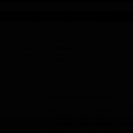
талог предложений
Справочники
Бизнесу
Контакты
ABV
I
КЕГ
Фасовка
7.0
-
Нет в
Нет в
наличии
наличии
Описание вкуса и стиля
Сидр «Perry Cider» производится пи
расположенной в городе Портленд, ш
созданный путём выдержки на свежи
подходом для данной пивоварни, из