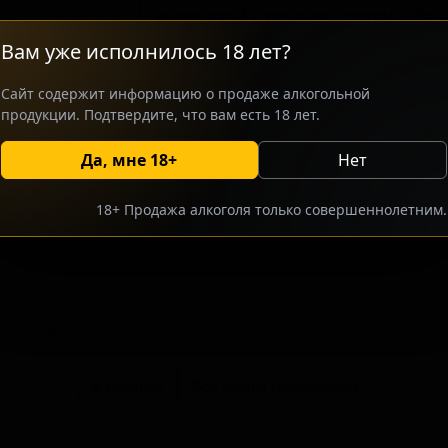
выдержкой и кислыми сортами. Дан
ценителей фруктовых сидров и краф
Вам уже исполнилось 18 лет?
естественными вкусами. Пиво обла
за счёт длительного контакта с гру
Сайт содержит информацию о продаже алкогольной
натуральный фруктовый аромат без
продукции. Подтвердите, что вам есть 18 лет.
Да, мне 18+
Нет
росить оптовый прайс
Разместить оптовое предлож
18+ Продажа алкоголя только совершеннолетним.
тсутствуют.
В каталог
Все сорта пивоварни