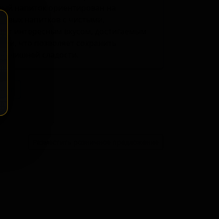
ный напиток ориентирован на
товых напитков с чистыми,
дает интересным вкусом, достигаемым
шами, что позволяет сохранить
 излишней сладости.
ение
Разместить розничное предложение