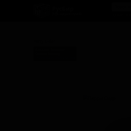
РусБир
B2B-маркетплейс
О нас
Ка
Перри Сидр
Perry Cider
Каскаде Бревинг
Cascade Brewing
United States (Portland, OR)
Стиль: Пери / Пуаре (Грушевый сидр)