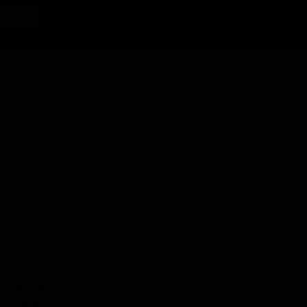
Личный кабинет
BU
Поставки для баров, ресторанов и
магазинов. Детали по ценам и
логистике — по запросу.
Запросить условия поставки
воварней Cascade Brewing,
тат Орегон, США. Это сухой сидр,
х грушах, что является характерным
вестной своими экспериментами с