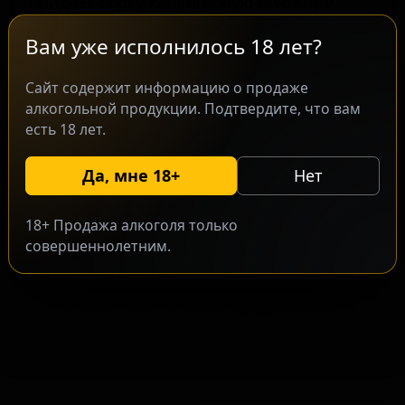
придаёт сорту характерную глубину и
сложность. Этот сорт ориентирован на
Вам уже исполнилось 18 лет?
ценителей крафтовых кислых стилей,
которые ценят баланс между солёностью,
Сайт содержит информацию о продаже
кислотой и фруктовыми оттенками.
алкогольной продукции. Подтвердите, что вам
Плавное сочетание традиционных
есть 18 лет.
ингредиентов гозе и бочечной выдержки
создаёт аромат с нотами цитрусовых и
Да, мне 18+
Нет
лёгкой пряностью.
18+ Продажа алкоголя только
совершеннолетним.
Запросить оптовый прайс
Разместить оптовое предложение