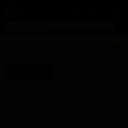
Личный кабинет
Спринг Гозе
★ 3.80
Spring Gose
Поставки для баров,
ресторанов и магазинов.
Каскаде Бревинг
Детали по ценам и
Cascade Brewing
логистике — по запросу.
United States (Portland, OR)
Запросить условия поставки
Стиль: Традиционный гозе
КЕГ
Фасовка
Нет в наличии
Нет в наличии