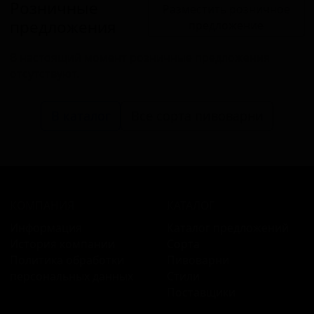
Розничные
Разместить розничное
предложения
предложение
В настоящий момент розничные предложения
отсутствуют.
В каталог
Все сорта пивоварни
КОМПАНИЯ
КАТАЛОГ
Информация
Каталог предложений
История компании
Сорта
Политика обработки
Пивоварни
персональных данных
Стили
Поставщики