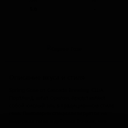
ABV
IBU
5.0
-
Описание вкуса и стиля
Spring Gose от Cascade Brewing, США,
Портленд, штат Орегон, представляет
собой кислый эль в традиционном стиле
гозе. Пивоварня специализируется на
выдержке пива в дубовых бочках, что