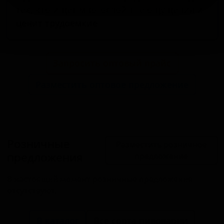
тех, кто ищет многослойные ощущения и
ценит трудоёмкие
Запросить оптовый прайс
Разместить оптовое предложение
Розничные
Разместить розничное
предложения
предложение
В настоящий момент розничные предложения
отсутствуют.
В каталог
Все сорта пивоварни