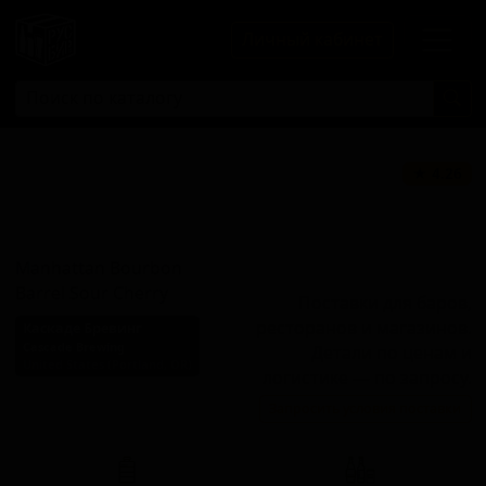
Личный кабинет
Манхэттен
★ 4.26
Бурбон Баррел
Кислый Черри
Manhattan Bourbon
Barrel Sour Cherry
Поставки для баров,
ресторанов и магазинов.
Каскаде Бревинг
Cascade Brewing
Детали по ценам и
United States (Portland, OR)
логистике — по запросу.
Стиль: Кислое пиво -
Запросить условия поставки
прочие