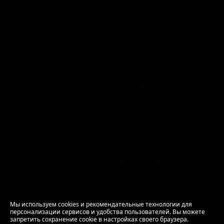
КОМПАНИЯ
КАТАЛОГ
Информация
Каталог предложений
История компании
Сорта
Политика обработки
Пивоварни
персональных данных
Стили
Поставщики
ПЛАТФОРМА
КОНТАКТЫ
Бизнесу
Обратная связь
+7 495 236‑99‑69
Мы в соцсетях:
ВКонтакте
18+ Продажа алкоголя только совершеннолетним.
Мы используем cookies и рекомендательные технологии для
персонализации сервисов и удобства пользователей. Вы можете
РусБир © 2006–2026.
запретить сохранение cookie в настройках своего браузера.