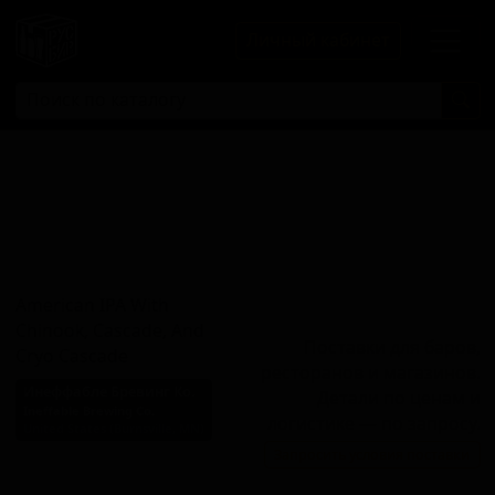
Личный кабинет
Американ ИПА
Виз Чинук,
Каскейд, Энд
Крайо Каскейд
American IPA With
Chinook, Cascade, And
Поставки для баров,
Cryo Cascade
ресторанов и магазинов.
Инеффабле Бревинг Ко.
Детали по ценам и
Ineffable Brewing Co.
логистике — по запросу.
United States (Burnsville, MN)
Запросить условия поставки
Стиль: Американский IPA