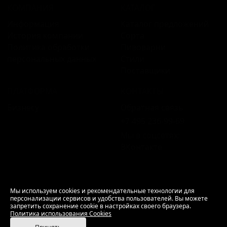
КОМПАНИЯ
КАТАЛОГ
Информация
Каталог предложений
История компании
Сорта
Политика обработки
Пивоварни
персональных данных
Стили
Поставщики
ПЛАТФОРМА
КОНТАКТЫ
Бизнесу
Обратная связь
+7 495 236‑99‑69
Мы в соцсетях:
ВКонтакте
18+ Продажа алкоголя только совершеннолетним.
Мы используем cookies и рекомендательные технологии для
персонализации сервисов и удобства пользователей. Вы можете
РусБир © 2006–2026.
запретить сохранение cookie в настройках своего браузера.
Используем cookies.
Политика использования
Политика использования Cookies
Cookies