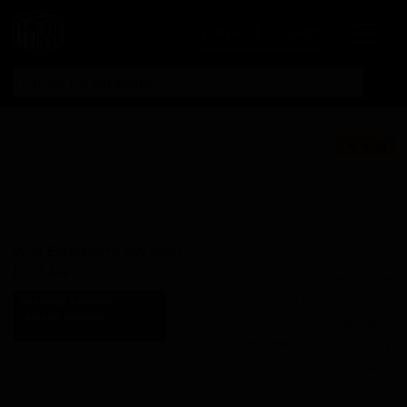
Личный кабинет
Вайлд
★ 4.05
Элдерберри Эн-
Даблъю Саур
Фрут Эль
Wild Elderberry NW Sour
Fruit Ale
Поставки для баров,
ресторанов и магазинов.
Каскаде Бревинг
Cascade Brewing
Детали по ценам и
United States (Portland, OR)
логистике — по запросу.
Стиль: Кислое пиво -
Запросить условия поставки
прочие