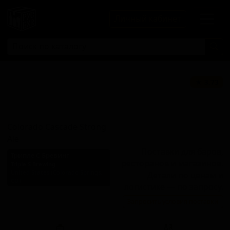
Личный кабинет
Колорадо
★ 3.73
Каскейд Стронг
Эль
Colorado Cascade Strong
Ale
Поставки для баров,
Трипле С Бревинг
ресторанов и магазинов.
Triple S Brewing
United States (Colorado Springs,
Детали по ценам и
CO)
логистике — по запросу.
Стиль: Американский
Запросить условия поставки
крепкий эль