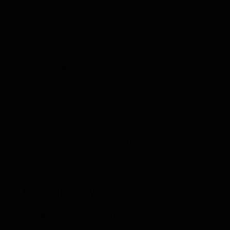
КЕГ
Фасовка
Нет в наличии
Нет в наличии
ABV
IBU
7.0
74
Описание вкуса и стиля
Пивоварня Triple S Brewing,
расположенная в городе Колорадо-