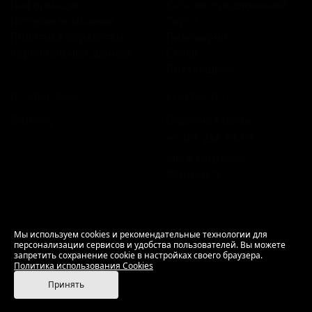
Информация
Каталог предложений
История компании
Сорта
Политика обработки
Пивоварни
персональных данных
Стили
Поставщики
ПЛАТФОРМА
КОНТАКТЫ
Бизнесу
Обратная связь
+7 495 236‑99‑69
Мы в соцсетях:
ВКонтакте
18+ Продажа алкоголя только совершеннолетним.
Мы используем cookies и рекомендательные технологии для
персонализации сервисов и удобства пользователей. Вы можете
РусБир © 2006–2026.
запретить сохранение cookie в настройках своего браузера.
Используем cookies.
Политика использования
Политика использования Cookies
Cookies
Принять