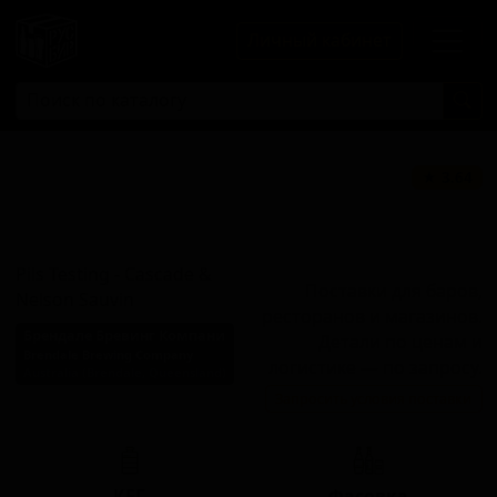
Личный кабинет
Пилс Тестинг -
★ 3.64
Каскейд энд
Нельсон Савин
Pils Testing - Cascade &
Поставки для баров,
Nelson Sauvin
ресторанов и магазинов.
Брендале Бревинг Компани
Детали по ценам и
Brendale Brewing Company
логистике — по запросу.
Australia (Brendale, Queensland)
Запросить условия поставки
Стиль: Пильзнер - прочие
КЕГ
Фасовка