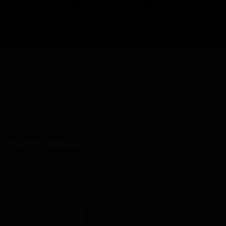
пряностей, делая его отличным
представителем своего стиля.
Запросить оптовый прайс
Разместить оптовое предложение
Розничные
Разместить розничное
предложения
предложение
В настоящий момент розничные предложения
отсутствуют.
В каталог
Все сорта пивоварни