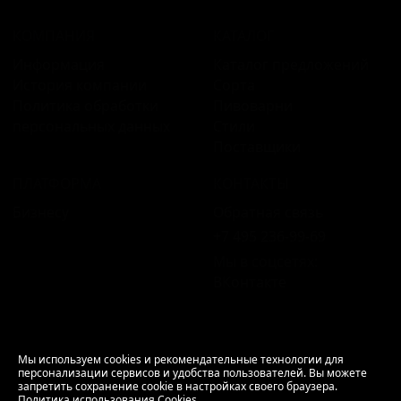
КОМПАНИЯ
КАТАЛОГ
Информация
Каталог предложений
История компании
Сорта
Политика обработки
Пивоварни
персональных данных
Стили
Поставщики
ПЛАТФОРМА
КОНТАКТЫ
Бизнесу
Обратная связь
+7 495 236‑99‑69
Мы в соцсетях:
ВКонтакте
18+ Продажа алкоголя только совершеннолетним.
Мы используем cookies и рекомендательные технологии для
персонализации сервисов и удобства пользователей. Вы можете
РусБир © 2006–2026.
запретить сохранение cookie в настройках своего браузера.
Используем cookies.
Политика использования
Политика использования Cookies