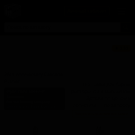
Личный кабинет
26 Энниверсия
★ 3.53
Каскейд
Пилзнер
26th Anniversary Cascade
Pilsner
Поставки для баров,
ресторанов и магазинов.
Фулл Саил Бревинг
Компани
Детали по ценам и
Full Sail Brewing Company
логистике — по запросу.
United States (Hood River, OR)
Запросить условия поставки
Стиль: Пильзнер немецкий