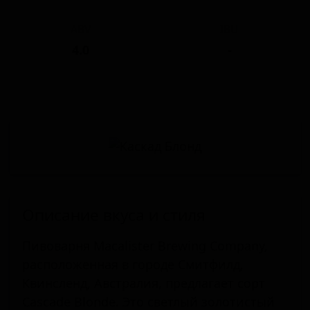
ABV
IBU
4.0
-
Описание вкуса и стиля
Пивоварня Macalister Brewing Company,
расположенная в городе Смитфилд,
Квинсленд, Австралия, предлагает сорт
Cascade Blonde. Это светлый золотистый