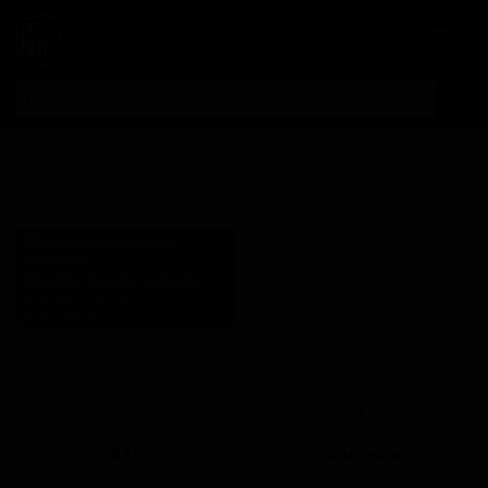
Личный кабинет
Каскад Блонд
Cascade Blonde
Макалистер Бревинг
Поставки для баров,
Компани
ресторанов и магазинов.
Macalister Brewing Company
Australia (Smithfield,
Детали по ценам и
Queensland)
логистике — по запросу.
Стиль: Английский блонд
Запросить условия поставки
эль
КЕГ
Фасовка
Нет в наличии
Нет в наличии