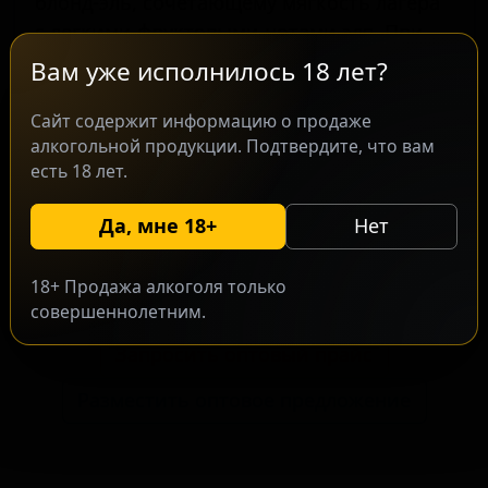
блонд-эль, сочетающему мягкость лагера
с легкими фруктовыми нотами эля. При
производстве используется подход,
Вам уже исполнилось 18 лет?
направленный на создание
сбалансированного и питкого напитка.
Сайт содержит информацию о продаже
алкогольной продукции. Подтвердите, что вам
Это пиво, благодаря своему освежающему
есть 18 лет.
характеру, привлекает как любителей
классических золотистых элей, так и тех,
Да, мне 18+
Нет
кто ищет ненавязчивый вариант для
повседневного употребления.
18+ Продажа алкоголя только
совершеннолетним.
Запросить оптовый прайс
Разместить оптовое предложение