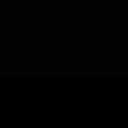
Розничные
Разместить розничное
предложения
предложение
В настоящий момент розничные предложения
отсутствуют.
В каталог
Все сорта пивоварни
КОМПАНИЯ
КАТАЛОГ
Информация
Каталог предложений
История компании
Сорта
Политика обработки
Пивоварни
персональных данных
Стили
Поставщики