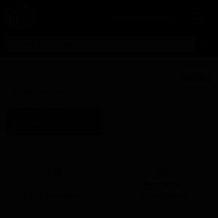
Личный кабинет
Каскад Блонд
★ 3.58
Cascade Blonde
Поставки для баров,
ресторанов и магазинов.
Блеветт Бревинг
Детали по ценам и
Blewett Brewing
логистике — по запросу.
United States (Leavenworth, WA)
Запросить условия поставки
Стиль: Блонд эль
КЕГ
Фасовка
Нет в наличии
Нет в наличии