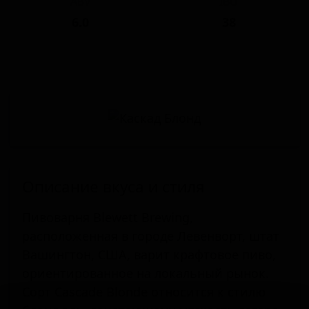
ABV
IBU
6.0
38
Описание вкуса и стиля
Пивоварня Blewett Brewing,
расположенная в городе Левенворт, штат
Вашингтон, США, варит крафтовое пиво,
ориентированное на локальный рынок.
Сорт Cascade Blonde относится к стилю