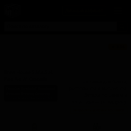
Личный кабинет
Брю Хаус
★ 3.54
С.М.а.С.Х. Пэйл
Эйл В. Каскейд
Brew House S.M.a.S.H.
Pale Ale W. Cascade
Поставки для баров,
ресторанов и магазинов.
Генесее Бревинг Компани
Genesee Brewing Company
Детали по ценам и
United States (Rochester, NY)
логистике — по запросу.
Стиль: Американский пейл-
Запросить условия поставки
эль