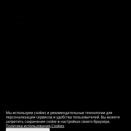
КОМПАНИЯ
КАТАЛОГ
Информация
Каталог предложений
История компании
Сорта
Политика обработки
Пивоварни
персональных данных
Стили
Поставщики
ПЛАТФОРМА
КОНТАКТЫ
Бизнесу
Обратная связь
+7 495 236‑99‑69
Мы в соцсетях:
ВКонтакте
18+ Продажа алкоголя только совершеннолетним.
Мы используем cookies и рекомендательные технологии для
персонализации сервисов и удобства пользователей. Вы можете
РусБир © 2006–2026.
запретить сохранение cookie в настройках своего браузера.
Используем cookies.
Политика использования
Политика использования Cookies