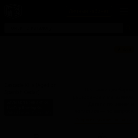
Личный кабинет
Каскад Килла
★ 3.63
(Выдержка на
Испанском
Кедре)
Cascade Killa (Aged on
Поставки для баров,
Spanish Cedar)
ресторанов и магазинов.
БлуеТарп Бревинг Ко.
Детали по ценам и
BlueTarp Brewing Co.
логистике — по запросу.
United States (Tucker, GA)
Запросить условия поставки
Стиль: Американский IPA