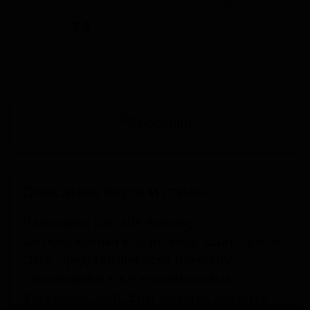
ABV
IBU
7.0
-
Описание вкуса и стиля
Пивоварня Cascade Brewing,
расположенная в Портленде, штат Орегон,
США, представляет сорт Blueberry,
относящийся к категории кислых
фруктовых элей. Этот напиток является