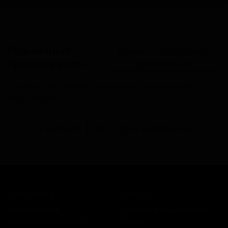
Розничные
Разместить розничное
предложения
предложение
В настоящий момент розничные предложения
отсутствуют.
В каталог
Все сорта пивоварни
КОМПАНИЯ
КАТАЛОГ
Информация
Каталог предложений
История компании
Сорта