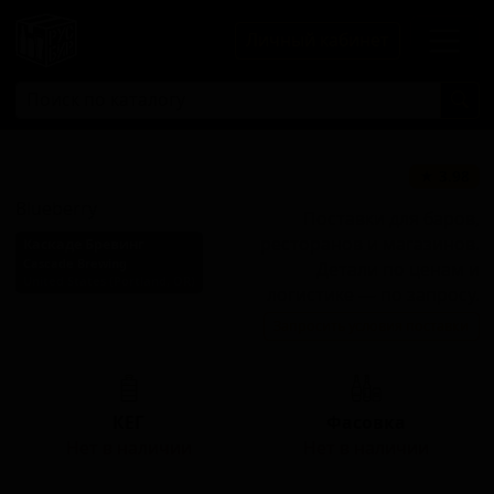
Личный кабинет
Блюберри
★ 3.98
Blueberry
Поставки для баров,
ресторанов и магазинов.
Каскаде Бревинг
Cascade Brewing
Детали по ценам и
United States (Portland, OR)
логистике — по запросу.
Стиль: Фруктовый кислый
Запросить условия поставки
эль
КЕГ
Фасовка
Нет в наличии
Нет в наличии