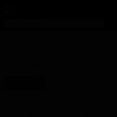
Личный кабинет
Каскейд Драй
Хоппед Тейбл
Сауэр
Cascade Dry Hopped
Table Sour
Поставки для баров,
ресторанов и магазинов.
Баере Бревинг Ко
Baere Brewing Co
Детали по ценам и
United States (Denver, CO)
логистике — по запросу.
Стиль: Кислое пиво -
Запросить условия поставки
прочие