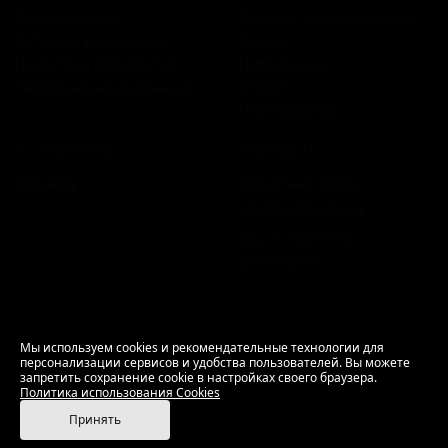
Информация
Каталог предложений
История компании
Сорта
Политика обработки
Пивоварни
персональных данных
Стили
Поставщики
ПЛАТФОРМА
КОНТАКТЫ
Бизнесу
Обратная связь
+7 495 236‑99‑69
Мы в соцсетях:
ВКонтакте
18+ Продажа алкоголя только совершеннолетним.
Мы используем cookies и рекомендательные технологии для
персонализации сервисов и удобства пользователей. Вы можете
РусБир © 2006–2026.
запретить сохранение cookie в настройках своего браузера.
Используем cookies.
Политика использования
Политика использования Cookies
Cookies
Принять