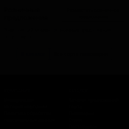
Розничные
Разместить розничное
предложения
предложение
В настоящий момент розничные предложения
отсутствуют.
В каталог
Все сорта пивоварни
КОМПАНИЯ
КАТАЛОГ
Информация
Каталог предложений
История компании
Сорта
Политика обработки
Пивоварни
персональных данных
Стили
Поставщики