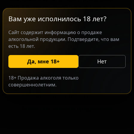
Pale Ale, где основной акцент сделан на
классическом американском хмеле
Вам уже исполнилось 18 лет?
Cascade. Производство ориентировано на
современные диетические предпочтения:
Сайт содержит информацию о продаже
алкогольной продукции. Подтвердите, что вам
сорт сертифицирован как безглютеновый
есть 18 лет.
и веганский. Данный подход делает его
доступным для широкой аудитории,
Да, мне 18+
Нет
включая ценителей традиционных элей с
прозрачным хмелевым профилем.
18+ Продажа алкоголя только
совершеннолетним.
Запросить оптовый прайс
Разместить оптовое предложение