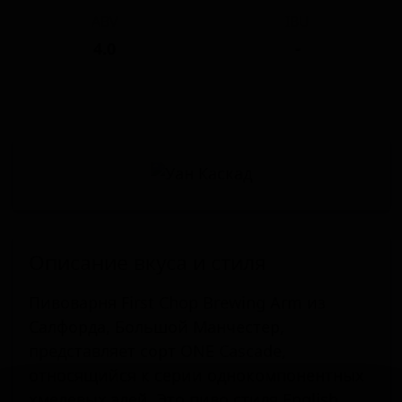
ABV
IBU
4.0
-
Описание вкуса и стиля
Пивоварня First Chop Brewing Arm из
Салфорда, Большой Манчестер,
представляет сорт ONE Cascade,
относящийся к серии однокомпонентных
хмелевых элей. Это пиво стиля English