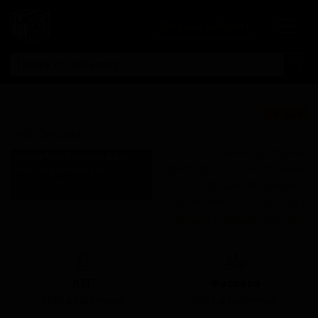
Личный кабинет
Уан Каскад
★ 3.26
ONE Cascade
Поставки для баров,
Фирст Чоп Бревинг Арм
ресторанов и магазинов.
First Chop Brewing Arm
England (Salford, Greater
Детали по ценам и
Manchester)
логистике — по запросу.
Стиль: Пейл-эль
Запросить условия поставки
английский
КЕГ
Фасовка
Нет в наличии
Нет в наличии